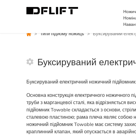
Ножич
Номін
Наван
>
Типи підйому ножиць
>
Буксируваний елект
Буксируваний електри
Буксируваний електричний ножичний підйомник
Основна конструкція електричного ножичного п
труби з марганцевої сталі, яка відрізняється в
підйомник Towable складається з основи, стріл
сталевою пластиною; рама плеча являє собою н
ножичний підйомник Towable має систему захисту
краплинний клапан, який опускається в аварійн