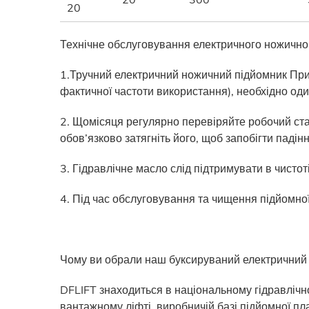
20
Технічне обслуговування електричного ножично
1.Тручний електричний ножичний підйомник При 
фактичної частоти використання), необхідно оди
2. Щомісяця регулярно перевіряйте робочий ста
обов’язково затягніть його, щоб запобігти падін
3. Гідравлічне масло слід підтримувати в чистот
4. Під час обслуговування та чищення підйомно
Чому ви обрали наш буксируваний електричний
DFLIFT знаходиться в національному гідравлічн
вантажному ліфті, виробничій базі підйомної пл