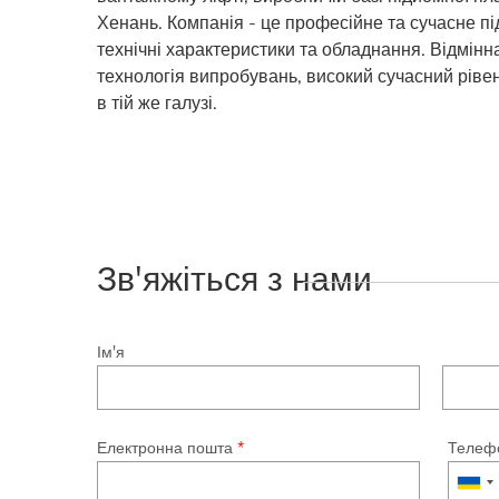
Хенань. Компанія - це професійне та сучасне п
технічні характеристики та обладнання. Відмінн
технологія випробувань, високий сучасний ріве
в тій же галузі.
Зв'яжіться з нами
Ім'я
Електронна пошта
*
Телеф