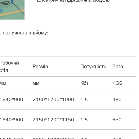
о ножичного підйому:
Робочий
Розмір
Потужність
Вага
стіл
мм
мм
КВт
KGS
1640*900
2150*1200*1000
1.5
480
1640*900
2150*1200*1150
1.5
650