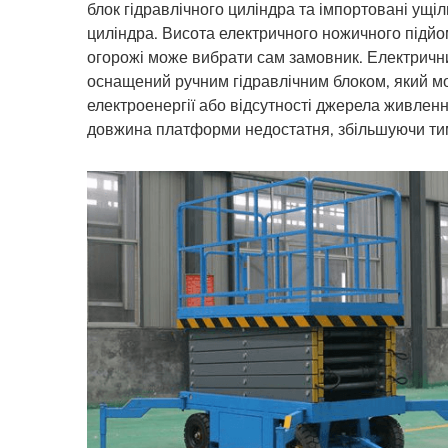
блок гідравлічного циліндра та імпортовані ущі
циліндра. Висота електричного ножичного підйо
огорожі може вибрати сам замовник. Електричн
оснащений ручним гідравлічним блоком, який мож
електроенергії або відсутності джерела живленн
довжина платформи недостатня, збільшуючи ти