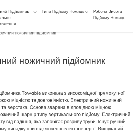
ний Підйомник
Типи Підйому Ножиць
Робоча Висота
альне
Підйому Ножиць
таження
ричний ножичний підйомник
чний ножичний підйомник
:
ідйомника Towable виконана з високоміцної прямокутної
исокою міцністю та довговічністю. Електричний ножичний
и та верстака. Основа зварена відповідною міцною
ожичний шарнір типу вертикального підйому. Електричний
 від падіння, яка запобігає розриву труби. Існує ручний
ому випадку при відключенні електроенергії. Вишуканий