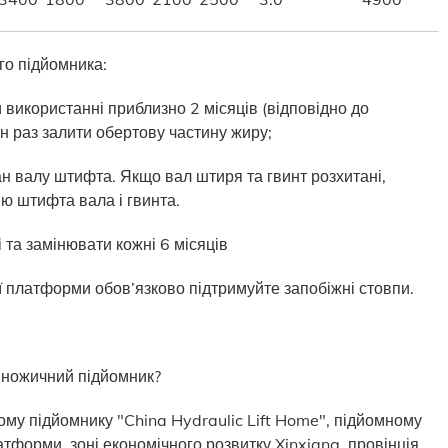
го підйомника:
використанні приблизно 2 місяців (відповідно до
н раз залити обертову частину жиру;
н валу штифта. Якщо вал штиря та гвинт розхитані,
ню штифта вала і гвинта.
і та замінювати кожні 6 місяців
ї платформи обов’язково підтримуйте запобіжні стовпи.
 ножичний підйомник?
ому підйомнику "China Hydraulic Lift Home", підйомному
атформи, зоні економічного розвитку Xinxiang, провінція