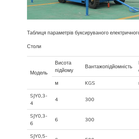
Таблиця параметрів буксируваного електричног
Столи
Висота
Вантажопідйомність
підйому
Модель
м
KGS
SJY0,3-
4
300
4
SJY0,3-
6
300
6
SJY0,5-