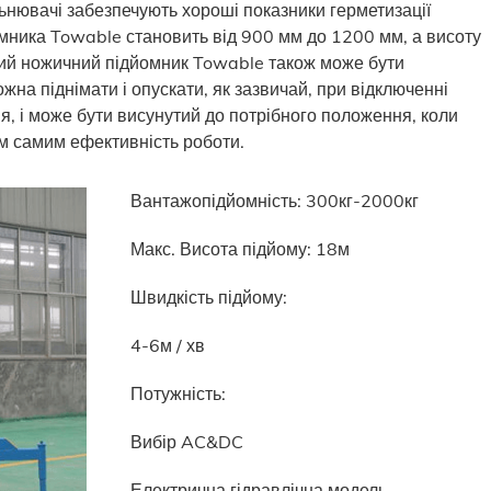
льнювачі забезпечують хороші показники герметизації
мника Towable становить від 900 мм до 1200 мм, а висоту
ий ножичний підйомник Towable також може бути
на піднімати і опускати, як зазвичай, при відключенні
я, і може бути висунутий до потрібного положення, коли
м самим ефективність роботи.
Вантажопідйомність: 300кг-2000кг
Макс. Висота підйому: 18м
Швидкість підйому:
4-6м / хв
Потужність:
Вибір AC&DC
Електрична гідравлічна модель