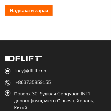
Надіслати зараз
lucy@dflift.com
+863735859155
Поверх 30, будівля Gongyuan INT'I,
дорога Jinsui, місто Сіньсян, Хенань,
Китай