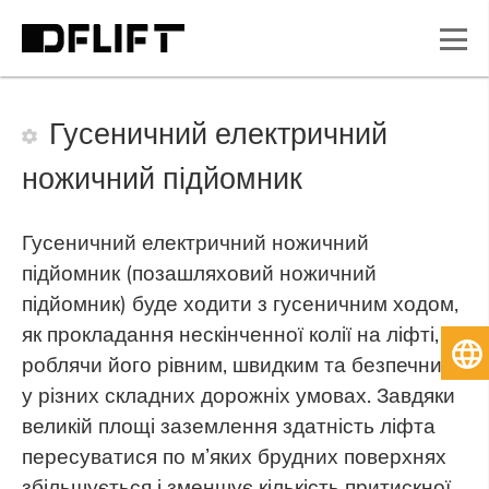
Гусеничний електричний
ножичний підйомник
Гусеничний електричний ножичний
підйомник (позашляховий ножичний
підйомник) буде ходити з гусеничним ходом,
як прокладання нескінченної колії на ліфті,
Ук
роблячи його рівним, швидким та безпечним
у різних складних дорожніх умовах. Завдяки
великій площі заземлення здатність ліфта
пересуватися по м’яких брудних поверхнях
збільшується і зменшує кількість притискної