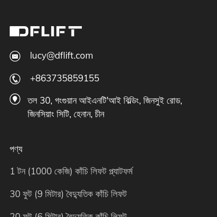
lucy@dflift.com
+863735859155
তল 30, গংগুয়ান আইএনটি'আই বিল্ডিং, জিনসুই রোড,
জিনসিয়াং সিটি, হেনান, চীন
পণ্য
1 টন (1000 কেজি) কাঁচি লিফট প্ল্যাটফর্ম
30 ফুট (9 মিটার) বৈদ্যুতিক কাঁচি লিফট
20 ফুট (6 মিটার) বৈদ্যুতিক কাঁচি লিফট