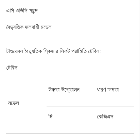
এসি ওডিসি পছন্দ
বৈদ্যুতিক জলবাহী মডেল
টাওয়েবল বৈদ্যুতিক স্কিজার লিফট পরামিতি টেবিল:
টেবিল
উচ্চতা উত্তোলন
ধারণ ক্ষমতা
মডেল
মি
কেজিএস