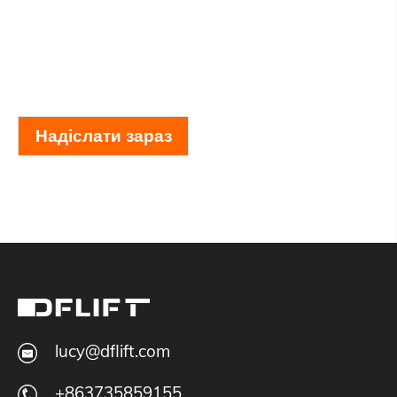
Надіслати зараз
lucy@dflift.com
+863735859155