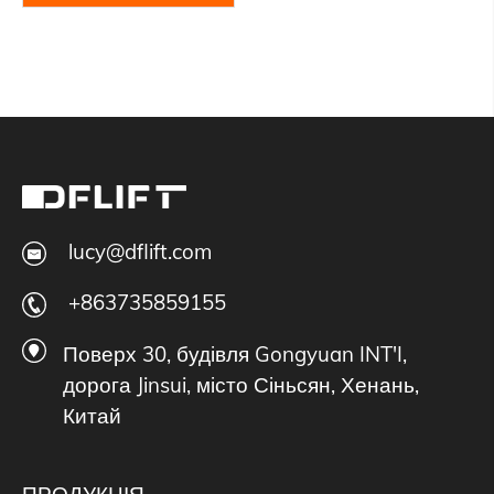
lucy@dflift.com
+863735859155
Поверх 30, будівля Gongyuan INT'I,
дорога Jinsui, місто Сіньсян, Хенань,
Китай