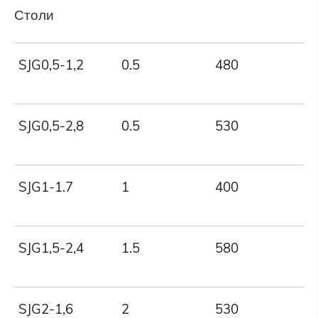
Столи
SJG0,5-1,2
0.5
480
1
SJG0,5-2,8
0.5
530
2
SJG1-1.7
1
400
1
SJG1,5-2,4
1.5
580
2
SJG2-1,6
2
530
1