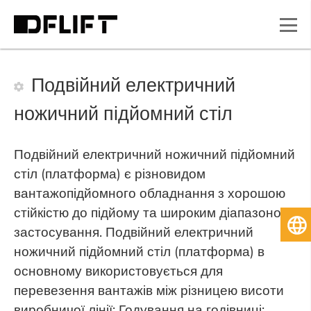
Подвійний електричний
ножичний підйомний стіл
Подвійний електричний ножичний підйомний
стіл (платформа) є різновидом
вантажопідйомного обладнання з хорошою
стійкістю до підйому та широким діапазоном
Ук
застосування. Подвійний електричний
ножичний підйомний стіл (платформа) в
основному використовується для
перевезення вантажів між різницею висоти
виробничої лінії; Годування на годівниці;