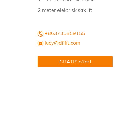
2 meter elektrisk saxlift
+863735859155
lucy@dflift.com
GRATIS offert