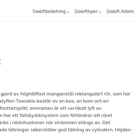
Saxlyftbelastning
Saxlyfttyper
Saxlyft Arbets
t
r gjord av höghållfast manganstål rektangulärt rör, som har
saxlyften Towable består av en bas, en bom och en
sthetsplåt; armramen är ett vertikalt lyft av
 har ett fallskyddssystem som förhindrar att röret
sänks i nödsituationer när strömmen stängs av. Det
ade tätningar säkerställer god tätning av cylindern. Höjden