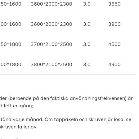
150*1600
3600*2000*2300
3.0
3650
200*1600
3600*2000*2300
3.0
3900
150*1800
3700*2100*2500
3.0
4500
400*1800
3800*2100*2500
3.0
4900
der (beroende på den faktiska användningsfrekvensen) är
d fett en gång;
lstånd varje månad. Om tappaxeln och skruven är lösa, se
 skruven faller av.