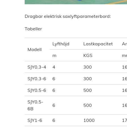
Dragbar elektrisk saxlyftparameterbord:
Tabeller
Lyfthöjd
Lastkapacitet
Ar
Modell
m
KGS
m
SJY0.3-4
4
300
1
SJY0.3-6
6
300
1
SJY0.5-6
6
500
1
SJY0.5-
6
500
1
6B
SJY1-6
6
1000
1