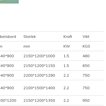
betsbord
Storlek
Kraft
Vikt
m
mm
KW
KGS
640*900
2150*1200*1000
1.5
480
640*900
2150*1200*1150
1.5
650
640*900
2200*1200*1290
2.2
750
640*900
2100*1500*1400
2.2
750
700*1200
2150*1200*1350
2.2
950