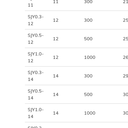
11
300
2
11
SJY0.3-
12
300
2
12
SJY0.5-
12
500
2
12
SJY1.0-
12
1000
2
12
SJY0.3-
14
300
2
14
SJY0.5-
14
500
3
14
SJY1.0-
14
1000
3
14