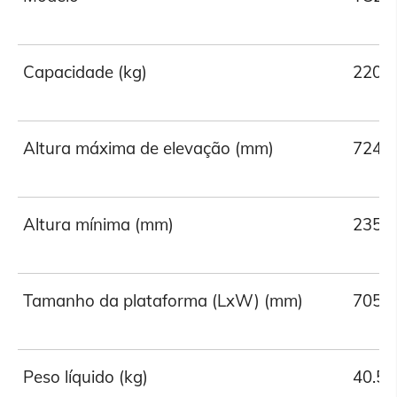
Capacidade (kg)
220
Altura máxima de elevação (mm)
724
Altura mínima (mm)
235
Tamanho da plataforma (LxW) (mm)
705*
Peso líquido (kg)
40.5