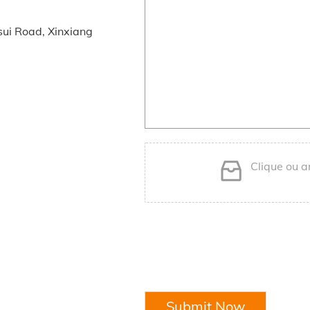
nsui Road, Xinxiang
Clique ou a
Submit Now