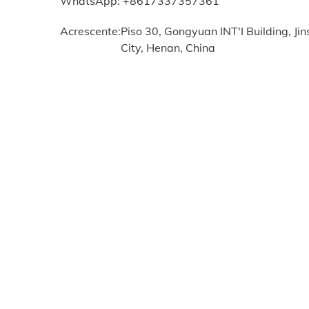
WhatsApp: +8617337357361
Acrescente:
Piso 30, Gongyuan INT'I Building, Ji
City, Henan, China