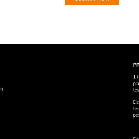
P
1 
pl
ng
te
Ele
te
pé