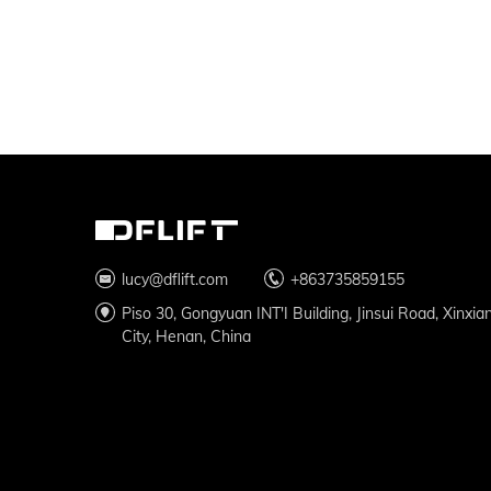
lucy@dflift.com
+863735859155
Piso 30, Gongyuan INT'I Building, Jinsui Road, Xinxia
City, Henan, China