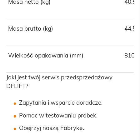
Masa netto (kg)
40.5
Masa brutto (kg)
44.5
Wielkość opakowania (mm)
810*
Jaki jest twój serwis przedsprzedażowy
DFLIFT?
Zapytania i wsparcie doradcze.
Pomoc w testowaniu próbek.
Obejrzyj naszą Fabrykę.