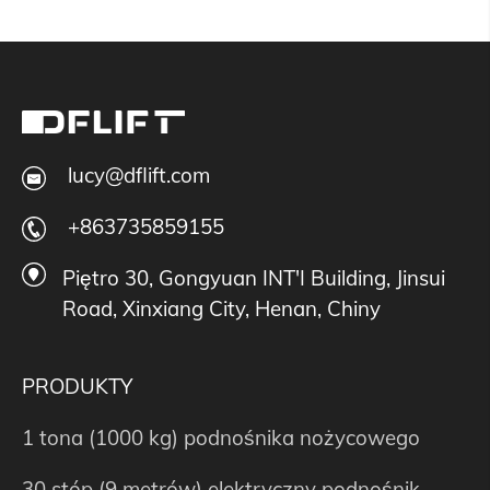
lucy@dflift.com
+863735859155
Piętro 30, Gongyuan INT'I Building, Jinsui
Road, Xinxiang City, Henan, Chiny
PRODUKTY
1 tona (1000 kg) podnośnika nożycowego
30 stóp (9 metrów) elektryczny podnośnik