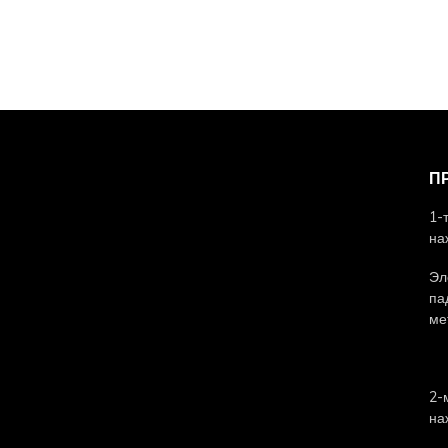
П
1-
на
Эл
па
ме
2-
на