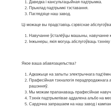
Даведка і кансультацыйная падтрымка.
Прыклад падтрымкі тэставання.
Паглядзіце наш завод.
Ці можаце вы прадставіць сэрвіснае абслугоўва
Навучанне ўсталёўцы машыны, навучанне
Інжынеры, якія могуць абслугоўваць тэхніку
Якое ваша абавязацельства?
Адкажыце на запыты электрычнага пад'ёмнаг
Прафесійная тэхналогія перадпродажнага а
рашэнняў.
Мы можам прапанаваць прафесійнае навуча
Тэхнік падтрымлівае аддалена альбо на ме
Сардэчна запрашаем на наш завод і кампан