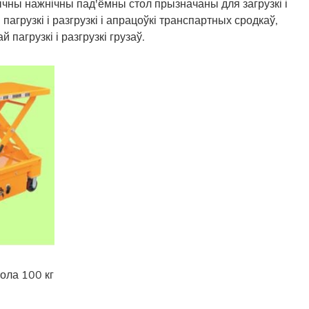
чны нажнічны пад'ёмны стол прызначаны для загрузкі і
агрузкі і разгрузкі і апрацоўкі транспартных сродкаў,
 пагрузкі і разгрузкі грузаў.
ола 100 кг