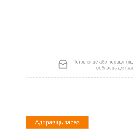
Пстрыкніце або перацягніц
вобласць для заг
Адправіць зараз