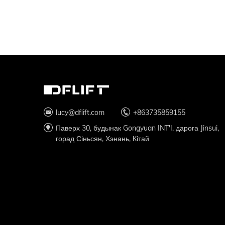
lucy@dflift.com
+863735859155
Паверх 30, будынак Gongyuan INT'I, дарога Jinsui,
горад Сіньсян, Хэнань, Кітай