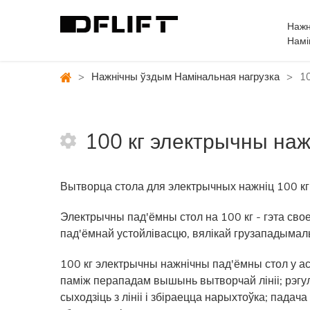
Нажн
Намі
>
Нажнічны ўздым Намінальная нагрузка
>
1
100 кг электрычны наж
Вытворца стола для электрычных нажніц 100 кг 
Электрычны пад'ёмны стол на 100 кг - гэта св
пад'ёмнай устойлівасцю, вялікай грузападыма
100 кг электрычны нажнічны пад'ёмны стол у а
паміж перападам вышынь вытворчай лініі; рэгу
сыходзіць з лініі і збіраецца нарыхтоўка; пада