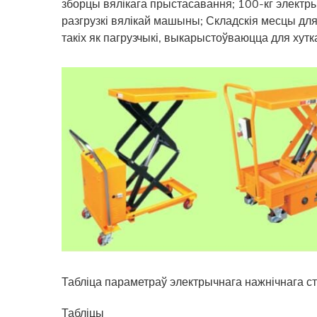
зборцы вялікага прыстасавання; 100-кг электры
разгрузкі вялікай машыны; Складскія месцы для п
такіх як пагрузчыкі, выкарыстоўваюцца для хуткай
Табліца параметраў электрычнага нажнічнага ст
Табліцы