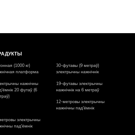
РАДУКТЫ
тонная (1000 кг)
30-футавы (9 метраў)
жнічная платформа
электрычны нажнічнік
ектрычны нажнічны
19-футавы электрычны
д'ёмнік 20 футаў (6
нажнічнік на 6 метраў
траў)
12-метровы электрычны
нажнічны пад'ёмнік
метровы электрычны
жнічны пад'ёмнік