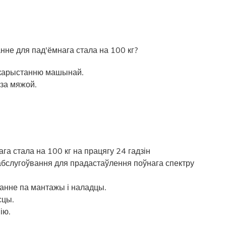
нне для пад'ёмнага стала на 100 кг?
 карыстанню машынай.
 за мяжой.
а стала на 100 кг на працягу 24 гадзін
бслугоўвання для прадастаўлення поўнага спектру
нне па мантажы і наладцы.
сцы.
ію.