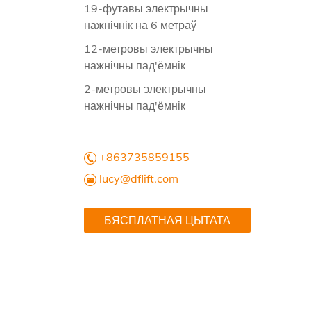
19-футавы электрычны
нажнічнік на 6 метраў
12-метровы электрычны
нажнічны пад'ёмнік
2-метровы электрычны
нажнічны пад'ёмнік
+863735859155
lucy@dflift.com
БЯСПЛАТНАЯ ЦЫТАТА