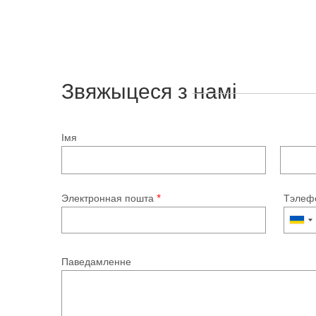
Звяжыцеся з намі
Імя
Электронная пошта
*
Тэлеф
Паведамленне