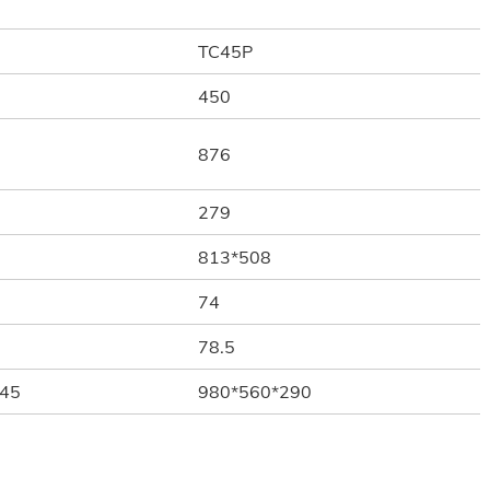
TC45P
450
876
279
813*508
74
78.5
245
980*560*290