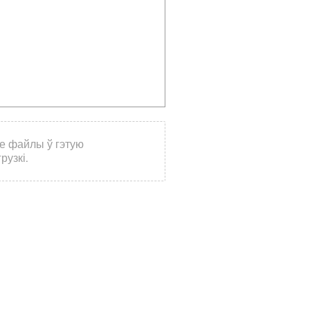
е файлы ў гэтую
рузкі.