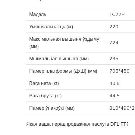
Мадэль
TC22P
Умяшчальнасць (кг)
220
Максімальная вышыня ўздыму
724
(мм)
Мінімальная вышыня (мм)
235
Памер платформы (ДхШ) (мм)
705*450
Вага нета (кг)
40.5
Вага брута (кг)
44.5
Памер ўпакоўкі (мм)
810*490*
Якая ваша перадпродажная паслуга DFLIFT?