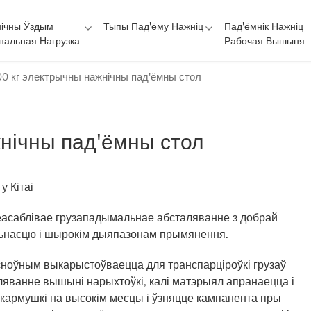
ічны Ўздым
Тыпы Пад'ёму Нажніц
Пад'ёмнік Нажніц
нальная Нагрузка
Рабочая Вышыня
00 кг электрычны нажнічны пад'ёмны стол
нічны пад'ёмны стол
у Кітаі
оеасаблівае грузападымальнае абсталяванне з добрай
льнасцю і шырокім дыяпазонам прымянення.
сноўным выкарыстоўваецца для транспарціроўкі грузаў
ляванне вышыні нарыхтоўкі, калі матэрыял апранаецца і
ча кармушкі на высокім месцы і ўзняцце кампанента пры