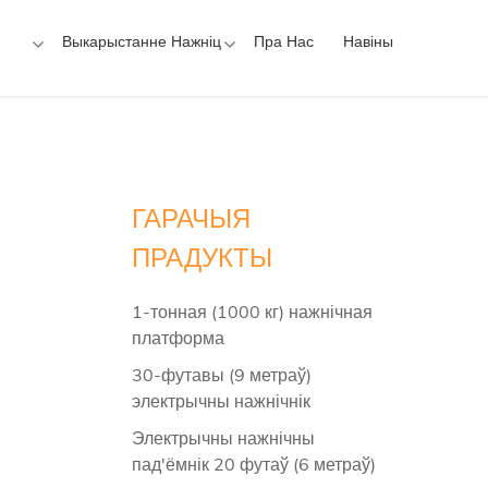
Выкарыстанне Нажніц
Пра Нас
Навіны
ГАРАЧЫЯ
ПРАДУКТЫ
1-тонная (1000 кг) нажнічная
платформа
30-футавы (9 метраў)
электрычны нажнічнік
Электрычны нажнічны
пад'ёмнік 20 футаў (6 метраў)