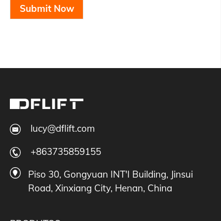
Submit Now
lucy@dflift.com
+863735859155
Piso 30, Gongyuan INT'I Building, Jinsui
Road, Xinxiang City, Henan, China