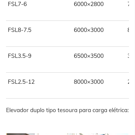
FSL7-6
6000×2800
7
FSL8-7.5
6000×3000
8
FSL3.5-9
6500×3500
3.
FSL2.5-12
8000×3000
2.
Elevador duplo tipo tesoura para carga elétrica: