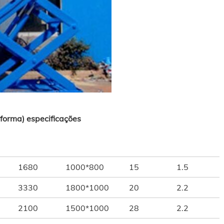
aforma)
especificações
1680
1000*800
15
1.5
3330
1800*1000
20
2.2
2100
1500*1000
28
2.2