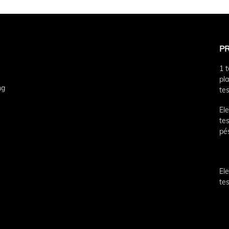
P
1 
pl
ng
te
Ele
te
pé
Ele
te