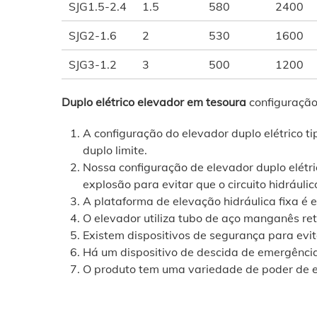
SJG1.5-2.4
1.5
580
2400
SJG2-1.6
2
530
1600
SJG3-1.2
3
500
1200
Duplo
elétrico
elevador em tesoura
configuraçã
A configuração do elevador duplo elétrico t
duplo limite.
Nossa configuração de elevador duplo elétr
explosão para evitar que o circuito hidráuli
A plataforma de elevação hidráulica fixa é
O elevador utiliza tubo de aço manganês ret
Existem dispositivos de segurança para evit
Há um dispositivo de descida de emergênci
O produto tem uma variedade de poder de e