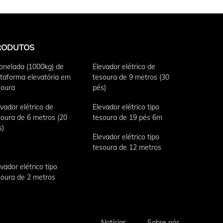
RODUTOS
tonelada (1000kg) de
Elevador elétrico de
ataforma elevatória em
tesoura de 9 metros (30
soura
pés)
vador elétrico de
Elevador elétrico tipo
soura de 6 metros (20
tesoura de 19 pés 6m
s)
Elevador elétrico tipo
tesoura de 12 metros
vador elétrico tipo
soura de 2 metros
Notícias
Sobre nós