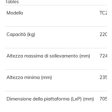
Tables
Modello
TC22
Capacità (kg)
220
Altezza massima di sollevamento (mm)
724
Altezza minima (mm)
235
Dimensione della piattaforma (LxP) (mm)
705*