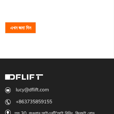
এখন জমা দিন
lucy@dflift.com
+863735859155
তল 30, গংগুয়ান আইএনটি'আই বিল্ডিং, জিনসুই রোড,