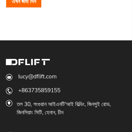
এখন জমা দিন
lucy@dflift.com
+863735859155
তল 30, গংগুয়ান আইএনটি'আই বিল্ডিং, জিনসুই রোড,
জিনসিয়াং সিটি, হেনান, চীন