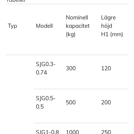
Nominell
Lägre
R
Typ
Modell
kapacitet
höjd
H
(kg)
H1 (mm)
(
SJG0.3-
300
120
7
0.74
SJG0.5-
500
200
5
0.5
SJG1-0.8
1000
250
8