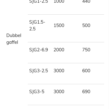
SJG1-2.5
1000
440
2
SJG1.5-
1500
500
2
2.5
Dubbel
gaffel
SJG2-6.9
2000
750
6
SJG3-2.5
3000
600
2
SJG3-5
3000
690
5