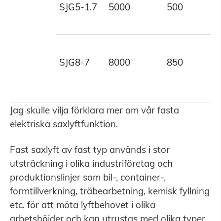
SJG5-1.7
5000
500
1
SJG8-7
8000
850
7
Jag skulle vilja förklara mer om vår fasta
elektriska saxlyftfunktion.
Fast saxlyft av fast typ används i stor
utsträckning i olika industriföretag och
produktionslinjer som bil-, container-,
formtillverkning, träbearbetning, kemisk fyllning
etc. för att möta lyftbehovet i olika
arbetshöjder och kan utrustas med olika typer