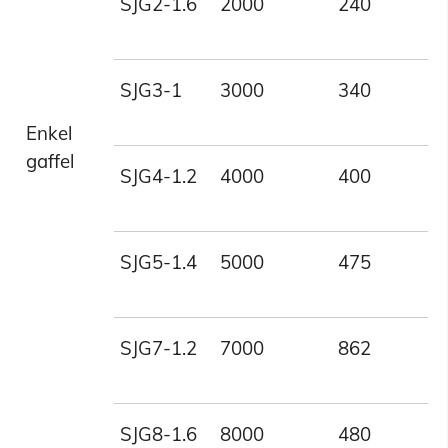
SJG2-1.6
2000
240
1
SJG3-1
3000
340
1
Enkel
gaffel
SJG4-1.2
4000
400
1
SJG5-1.4
5000
475
1
SJG7-1.2
7000
862
1
SJG8-1.6
8000
480
1