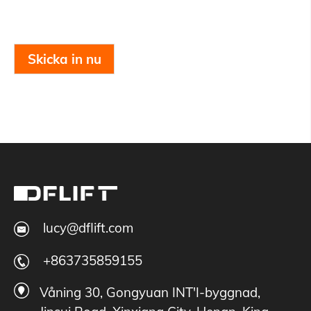
Skicka in nu
lucy@dflift.com
+863735859155
Våning 30, Gongyuan INT'I-byggnad,