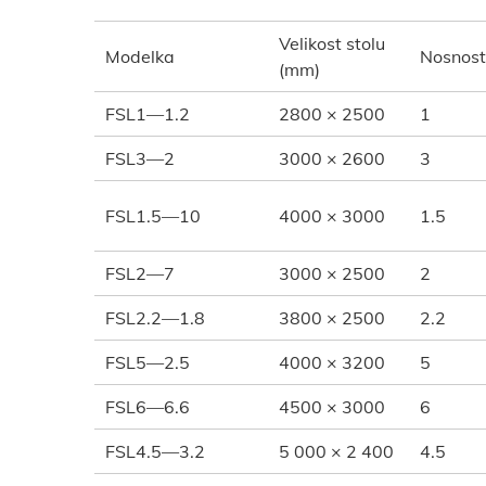
Velikost stolu
Modelka
Nosnost
(mm)
FSL1—1.2
2800 × 2500
1
FSL3—2
3000 × 2600
3
FSL1.5—10
4000 × 3000
1.5
FSL2—7
3000 × 2500
2
FSL2.2—1.8
3800 × 2500
2.2
FSL5—2.5
4000 × 3200
5
FSL6—6.6
4500 × 3000
6
FSL4.5—3.2
5 000 × 2 400
4.5