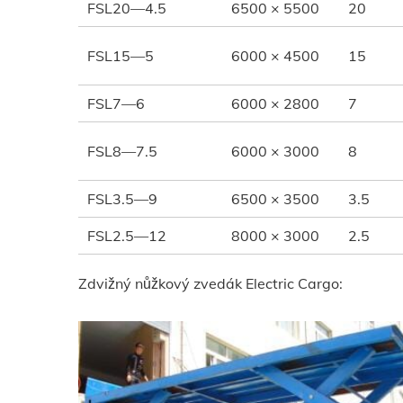
FSL20—4.5
6500 × 5500
20
FSL15—5
6000 × 4500
15
FSL7—6
6000 × 2800
7
FSL8—7.5
6000 × 3000
8
FSL3.5—9
6500 × 3500
3.5
FSL2.5—12
8000 × 3000
2.5
Zdvižný nůžkový zvedák Electric Cargo: