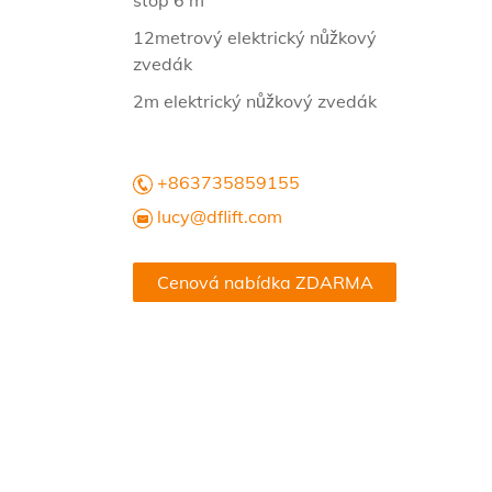
stop 6 m
12metrový elektrický nůžkový
zvedák
2m elektrický nůžkový zvedák
+863735859155
lucy@dflift.com
Cenová nabídka ZDARMA