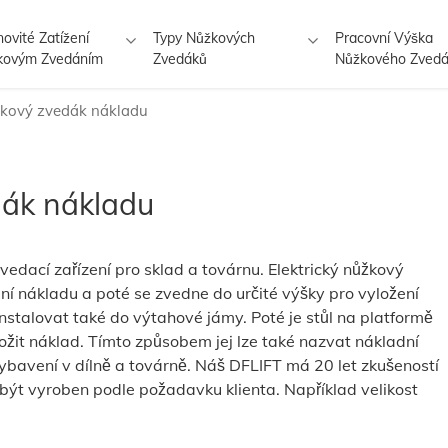
ovité Zatížení
Typy Nůžkových
Pracovní Výška
kovým Zvedáním
Zvedáků
Nůžkového Zved
ůžkový zvedák nákladu
dák nákladu
vedací zařízení pro sklad a továrnu. Elektrický nůžkový
ní nákladu a poté se zvedne do určité výšky pro vyložení
nstalovat také do výtahové jámy. Poté je stůl na platformě
ložit náklad. Tímto způsobem jej lze také nazvat nákladní
ybavení v dílně a továrně. Náš DFLIFT má 20 let zkušeností
být vyroben podle požadavku klienta. Například velikost