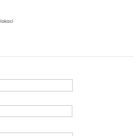
lokaci
n