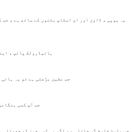
یہ یوپی ، ڈاون اور ای اسٹاپ بٹنوں کے ساتھ ہے ، جب 
ہائیڈرولک پائپ ، این
جب مشین بڑھتی ہے تو یہ ہائی 
جب آپ کسی ہنگامی
جب پلیٹ فارم گر جاتا ہے ، اگر یہ کسی چیز کو چھوتا ہے 