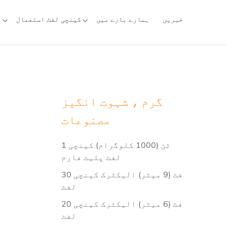
خبریں
ہمارے بارے میں
کینچی لفٹ استعمال
گرم ، شہوت انگیز
مصنوعات
1 ٹن (1000 کلوگرام) کینچی
لفٹ پلیٹ فارم
30 فٹ (9 میٹر) الیکٹرک کینچی
لفٹ
20 فٹ (6 میٹر) الیکٹرک کینچی
لفٹ