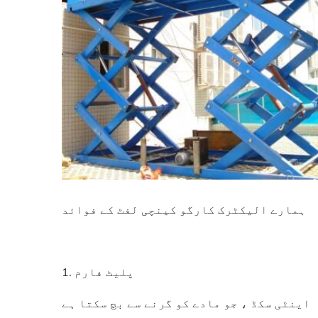
ہمارے الیکٹرک کارگو کینچی لفٹ کے فوائد
1. پلیٹ فارم
اینٹی سکڈ ، جو مادے کو گرنے سے بچ سکتا ہے