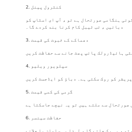
2. کنٹرول پینل
کوئی ہنگامی صورتحال ہے تو ، آپ ای اسٹاپ کو
دبائیں ، تب ٹیبل کام کرنا بند کردے گا۔
3. دھماکے کے ثبوت کی قیمت
ٹی ہائیڈرولک پائپ پھٹ جانے سے حفاظت کریں
4. سپلویور ویلیو
پریشر کو روک سکتی ہے۔ دباؤ کو ایڈجسٹ کریں
5. گرمی کی کمی قیمت
 صورتحال سے ملتے ہیں تو یہ نیچے جاسکتا ہے
6. حفاظت سینسر
تو ، یہ رک جائے گا ، لہذا یہ سامان یا چلانے