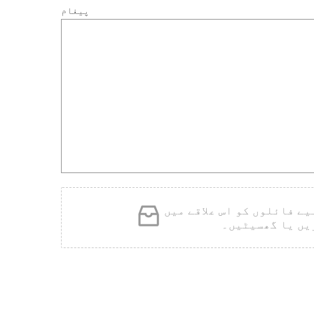
پیغام
یے فائلوں کو اس علاقے میں
یں یا گھسیٹیں۔