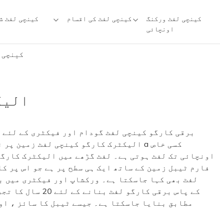
کینچی لفٹ ورکنگ
کینچی لفٹ کی اقسام
کینچی لفٹ ش
اونچائی
کینچی 
الیک
برقی کارگو کینچی لفٹ گودام اور فیکٹری کے لئے ع
الیکٹرک کارگو کینچی لفٹ زمین پر نصب کی
اونچائی تک لفٹ ہوتی ہے۔ لفٹ گڑھے میں الیکٹرک کارگو
فارم ٹیبل زمین کے ساتھ ایک ہی سطح پر ہے جو اس پر ک
لفٹ بھی کہا جاسکتا ہے۔ ورکشاپ اور فیکٹری میں ب
مطابق بنایا جاسکتا ہے۔ جیسے ٹیبل کا سائز ، او