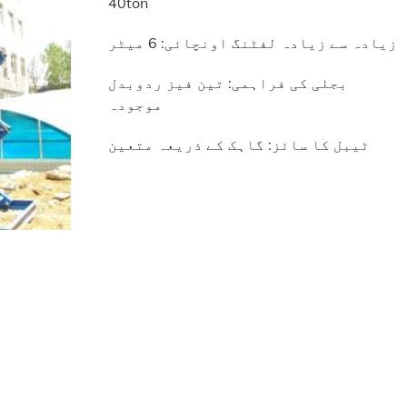
40ton
زیادہ سے زیادہ لفٹنگ اونچائی: 6 میٹر
بجلی کی فراہمی: تین فیز ردوبدل
موجودہ
ٹیبل کا سائز: گاہک کے ذریعہ متعین