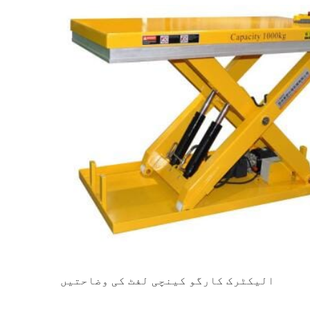
الیکٹرک کارگو کینچی لفٹ کی وضاحتیں