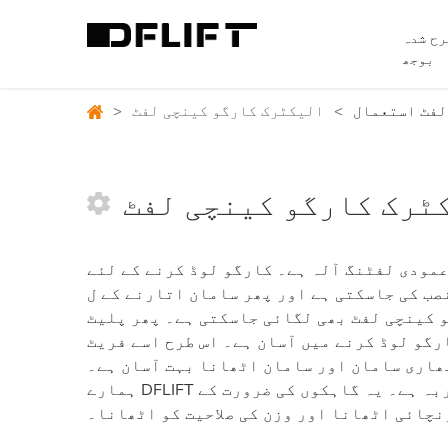
رح شدہ
بوجھ
لفٹ استعمال
>
الیکٹرک کارگو کینچی لفٹ
>
ٹرک کارگو کینچی لفٹ
مودی لفٹنگ آلہ ہے۔ کارگو لوڈ کرنے کے لئے
 جاسکتی ہے اور پھر سامان اتارنے کے ل a کسی خاص
 کینچی لفٹ بھی لگائی جاسکتی ہے۔ پھر پلیٹ
ارگو لوڈ کرنے میں آسان ہے۔ اس طرح اسے فریٹ
ھاری سامان اور سامان اٹھانا بہت آسان ہے۔
ہمارے DFLIFT کے پاس برقی کارگو لفٹ بنانے کے لئے 20 سال کا تجربہ ہے۔ یہ گاہکوں کی ضرورت کے
نچائی اٹھانا اور وزن کی صلاحیت کو اٹھانا۔