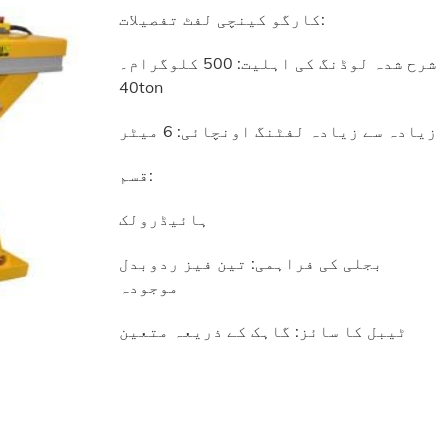
کارگو کینچی لفٹ تفصیلات:
شرح شدہ لوڈنگ کی اہلیت: 500 کلوگرام۔
40ton
زیادہ سے زیادہ لفٹنگ اونچائی: 6 میٹر
قسم:
ہائیڈرولک
بجلی کی فراہمی: تین فیز ردوبدل
موجودہ
ٹیبل کا سائز: گاہک کے ذریعہ متعین