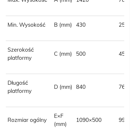
Min. Wysokość
B (mm)
430
255
Szerokość
C (mm)
500
450
platformy
Długość
D (mm)
840
760
platformy
E×F
Rozmiar ogólny
1090×500
990
(mm)