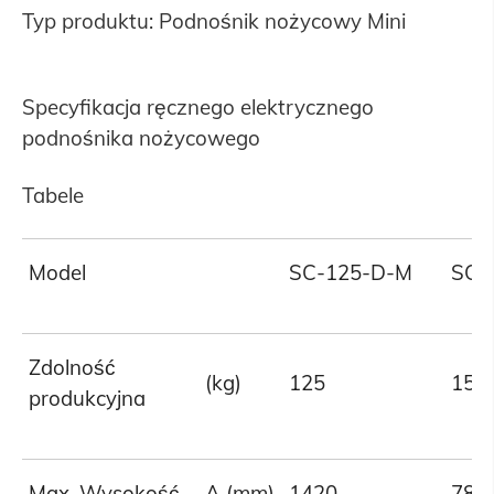
Typ produktu: Podnośnik nożycowy Mini
Specyfikacja ręcznego elektrycznego
podnośnika nożycowego
Tabele
Model
SC-125-D-M
SC-
Zdolność
(kg)
125
150
produkcyjna
Max. Wysokość
A (mm)
1420
780