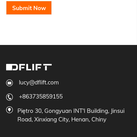
Submit Now
lucy@dflift.com
+863735859155
Piętro 30, Gongyuan INT'I Building, Jinsui
Road, Xinxiang City, Henan, Chiny