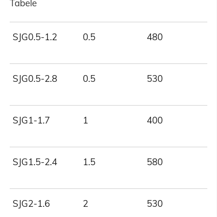
Tabele
SJG0.5-1.2
0.5
480
1
SJG0.5-2.8
0.5
530
2
SJG1-1.7
1
400
1
SJG1.5-2.4
1.5
580
2
SJG2-1.6
2
530
1