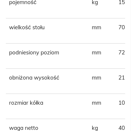
pojemność
kg
150
wielkość stołu
mm
700 
podniesiony poziom
mm
720
obniżona wysokość
mm
210
rozmiar kółka
mm
100
waga netto
kg
40