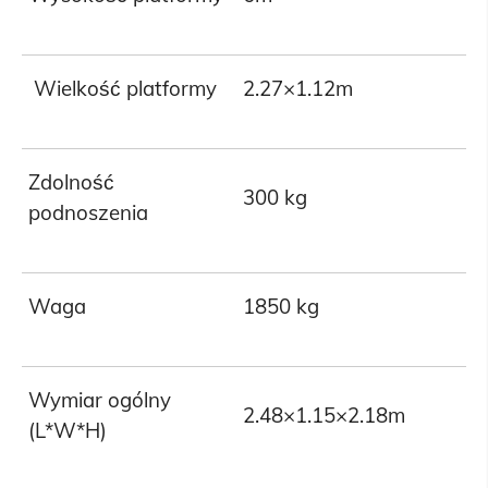
Wielkość platformy
2.27×1.12m
Zdolność
300 kg
podnoszenia
Waga
1850 kg
Wymiar ogólny
2.48×1.15×2.18m
(L*W*H)