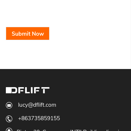
Submit Now
lucy@dflift.com
+863735859155