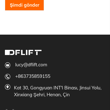
Şimdi gönder
lucy@dflift.com
+863735859155
Kat 30, Gongyuan INT'I Binası, Jinsui Yolu,
Xinxiang Şehri, Henan, Çin