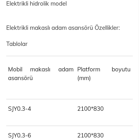
Elektrikli hidrolik model
Elektrikli makaslı adam asansörü Özellikler:
Tablolar
Y
Mobil makaslı adam
Platform boyutu
asansörü
(mm)
(
SJY0.3-4
2100*830
3
SJY0.3-6
2100*830
3