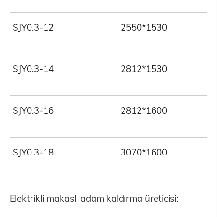
SJY0.3-12
2550*1530
3
SJY0.3-14
2812*1530
3
SJY0.3-16
2812*1600
3
SJY0.3-18
3070*1600
3
Elektrikli makaslı adam kaldırma üreticisi: