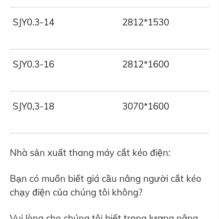
SJY0.3-14
2812*1530
3
SJY0.3-16
2812*1600
3
SJY0,3-18
3070*1600
3
Nhà sản xuất thang máy cắt kéo điện:
Bạn có muốn biết giá cầu nâng người cắt kéo
chạy điện của chúng tôi không?
Vui lòng cho chúng tôi biết trọng lượng nâng,