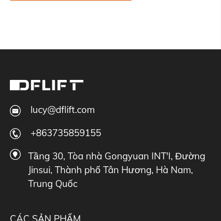
lucy@dflift.com
+863735859155
Tầng 30, Tòa nhà Gongyuan INT'I, Đường
Jinsui, Thành phố Tân Hương, Hà Nam,
Trung Quốc
CÁC SẢN PHẨM