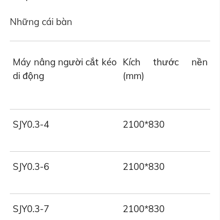
Những cái bàn
T
Máy nâng người cắt kéo
Kích thước nền
di động
(mm)
(
SJY0.3-4
2100*830
3
SJY0.3-6
2100*830
3
SJY0.3-7
2100*830
3