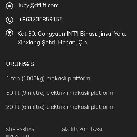
lucy@dflift.com
+863735859155
Kat 30, Gongyuan INT'I Binası, Jinsui Yolu,
Xinxiang Şehri, Henan, Çin
ÜRÜN:% S
1 ton (1000kg) makaslı platform
30 fit (9 metre) elektrikli makaslı platform
20 fit (6 metre) elektrikli makaslı platform
SİTE HARİTASI
GİZLİLİK POLİTİKASI
©2026 DFLIFT