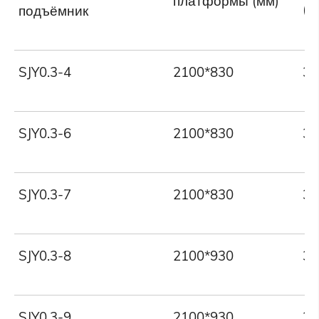
платформы (мм)
(кг
подъёмник
SJY0.3-4
2100*830
30
SJY0.3-6
2100*830
30
SJY0.3-7
2100*830
30
SJY0.3-8
2100*930
30
SJY0.3-9
2100*930
30