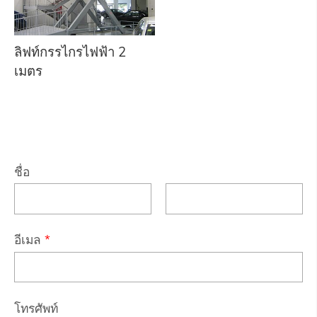
ลิฟท์กรรไกรไฟฟ้า 2
เมตร
ชื่อ
อีเมล
*
โทรศัพท์