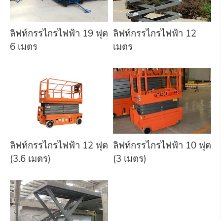
ลิฟท์กรรไกรไฟฟ้า 19 ฟุต
ลิฟท์กรรไกรไฟฟ้า 12
6 เมตร
เมตร
ลิฟท์กรรไกรไฟฟ้า 12 ฟุต
ลิฟท์กรรไกรไฟฟ้า 10 ฟุต
(3.6 เมตร)
(3 เมตร)