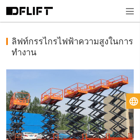
ลิฟท์กรรไกรไฟฟ้าความสูงในการ
ทำงาน
ไท