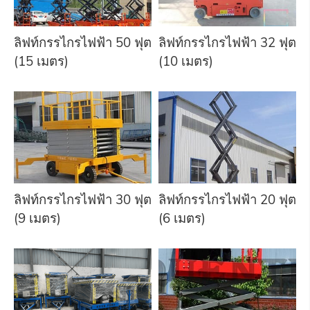
ลิฟท์กรรไกรไฟฟ้า 50 ฟุต
ลิฟท์กรรไกรไฟฟ้า 32 ฟุต
(15 เมตร)
(10 เมตร)
ลิฟท์กรรไกรไฟฟ้า 30 ฟุต
ลิฟท์กรรไกรไฟฟ้า 20 ฟุต
(9 เมตร)
(6 เมตร)