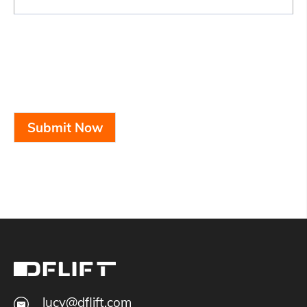
Submit Now
lucy@dflift.com