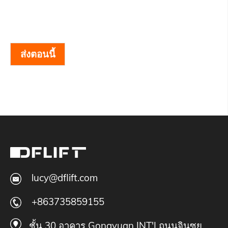
ส่งตอนนี้
lucy@dflift.com
+863735859155
ชั้น 30 อาคาร Gongyuan INT'I ถนนจินซุย