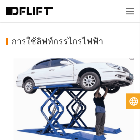
การใช้ลิฟท์กรรไกรไฟฟ้า
ไท