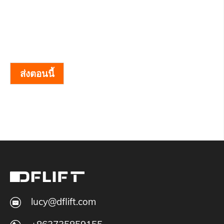
ส่งตอนนี้
lucy@dflift.com