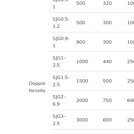
500
320
10
1
SJG0.5-
500
300
10
1.2
SJG0.9-
900
300
10
1
SJG1-
1000
440
25
2.5
SJG1.5-
1500
500
25
Doppia
2.5
forcella
SJG2-
2000
750
69
6.9
SJG3-
3000
600
25
2.5