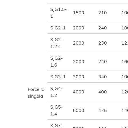
SJG1.5-
1500
210
10
1
SJG2-1
2000
240
10
SJG2-
2000
230
12
1.22
SJG2-
2000
240
16
1.6
SJG3-1
3000
340
10
SJG4-
Forcella
4000
400
12
1.2
singola
SJG5-
5000
475
14
1.4
SJG7-