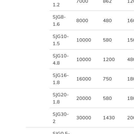
7000
862
12
1.2
SJG8-
8000
480
16
1.6
SJG10-
10000
580
15
1.5
SJG10-
10000
1200
48
4.8
SJG16-
16000
750
18
1.8
SJG20-
20000
580
18
1.8
SJG30-
30000
1430
20
2
SJG0.5-