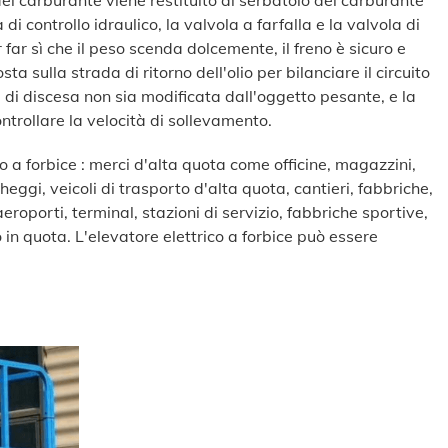
 del carburante viene restituito al serbatoio del carburante
di controllo idraulico, la valvola a farfalla e la valvola di
far sì che il peso scenda dolcemente, il freno è sicuro e
a sulla strada di ritorno dell'olio per bilanciare il circuito
 di discesa non sia modificata dall'oggetto pesante, e la
ntrollare la velocità di sollevamento.
ico a forbice : merci d'alta quota come officine, magazzini,
eggi, veicoli di trasporto d'alta quota, cantieri, fabbriche,
eroporti, terminal, stazioni di servizio, fabbriche sportive,
in quota. L'elevatore elettrico a forbice può essere