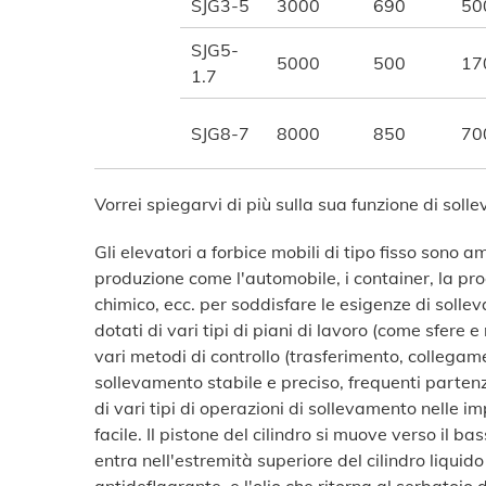
SJG3-5
3000
690
50
SJG5-
5000
500
17
1.7
SJG8-7
8000
850
70
Vorrei spiegarvi di più sulla sua funzione di solle
Gli elevatori a forbice mobili di tipo fisso sono a
produzione come l'automobile, i container, la pro
chimico, ecc. per soddisfare le esigenze di solle
dotati di vari tipi di piani di lavoro (come sfere e 
vari metodi di controllo (trasferimento, collegame
sollevamento stabile e preciso, frequenti partenze
di vari tipi di operazioni di sollevamento nelle i
facile. Il pistone del cilindro si muove verso il b
entra nell'estremità superiore del cilindro liquid