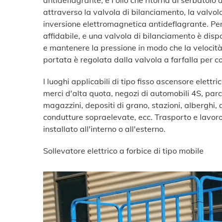
antideflagrante, e l'olio che ritorna al serbatoio
attraverso la valvola di bilanciamento, la valvola 
inversione elettromagnetica antideflagrante. Per 
affidabile, e una valvola di bilanciamento è dispost
e mantenere la pressione in modo che la velocità
portata è regolata dalla valvola a farfalla per co
I luoghi applicabili di tipo fisso ascensore elettr
merci d'alta quota, negozi di automobili 4S, parch
magazzini, depositi di grano, stazioni, alberghi, a
condutture sopraelevate, ecc. Trasporto e lavoro 
installato all'interno o all'esterno.
Sollevatore elettrico a forbice di tipo mobile