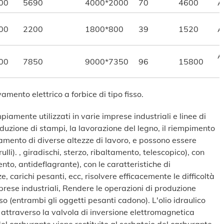
00
5690
4000*2000
70
4600
A
00
2200
1800*800
39
1520
A
A
00
7850
9000*7350
96
15800
vamento elettrico a forbice di tipo fisso.
mpiamente utilizzati in varie imprese industriali e linee di
duzione di stampi, la lavorazione del legno, il riempimento
vamento di diverse altezze di lavoro, e possono essere
rulli). , giradischi, sterzo, ribaltamento, telescopico), con
nto, antideflagrante), con le caratteristiche di
, carichi pesanti, ecc, risolvere efficacemente le difficoltà
mprese industriali, Rendere le operazioni di produzione
asso (entrambi gli oggetti pesanti cadono). L'olio idraulico
o attraverso la valvola di inversione elettromagnetica