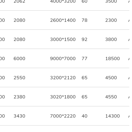
00
2062
4000*3200
60
3500
A
00
2080
2600*1400
78
2300
A
00
2080
3000*1500
92
3800
A
00
6000
9000*7000
77
18500
A
00
2550
3200*2120
65
4500
A
00
2380
3020*1800
65
4550
A
00
3430
7000*2220
40
14300
A