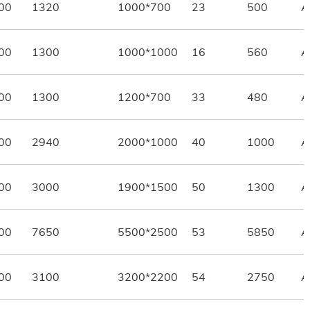
00
1320
1000*700
23
500
A
00
1300
1000*1000
16
560
A
00
1300
1200*700
33
480
A
00
2940
2000*1000
40
1000
A
00
3000
1900*1500
50
1300
A
00
7650
5500*2500
53
5850
A
00
3100
3200*2200
54
2750
A