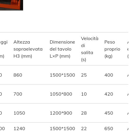
Velocità
aggi
Altezza
Dimensione
Peso
A
di
sopraelevata
del tavolo
proprio
e
salita
m)
H3 (mm)
L×P (mm)
(kg)
(v
(s)
0
860
1500*1500
25
400
A
0
700
1050*800
10
420
A
0
1050
1200*900
28
450
A
00
1240
1500*1500
22
650
A