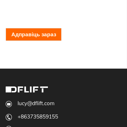
Адправіць зараз
lucy@dflift.com
+863735859155