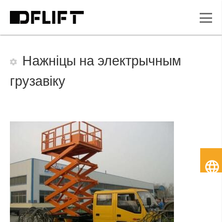
Нажніцы на электрычным
грузавіку
Бе
мо