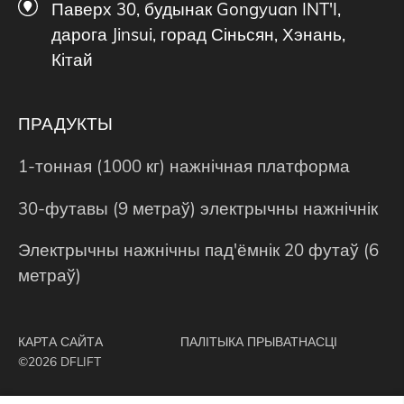
Паверх 30, будынак Gongyuan INT'I,
дарога Jinsui, горад Сіньсян, Хэнань,
Кітай
ПРАДУКТЫ
1-тонная (1000 кг) нажнічная платформа
30-футавы (9 метраў) электрычны нажнічнік
Электрычны нажнічны пад'ёмнік 20 футаў (6
метраў)
КАРТА САЙТА
ПАЛІТЫКА ПРЫВАТНАСЦІ
©2026 DFLIFT