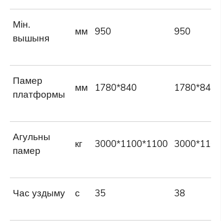
Мін.
мм
950
950
вышыня
Памер
мм
1780*840
1780*840
платформы
Агульны
кг
3000*1100*1100
3000*110
памер
Час уздыму
с
35
38