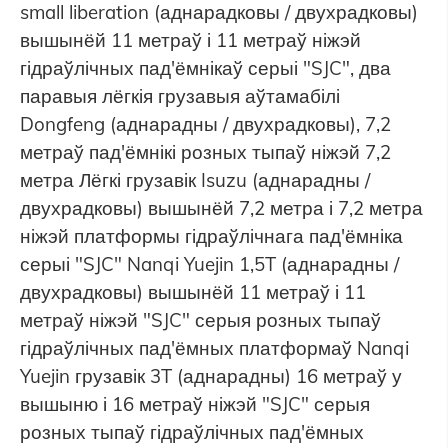
small liberation (аднарадковы / двухрадковы)
вышынёй 11 метраў і 11 метраў ніжэй
гідраўлічных пад'ёмнікаў серыі "SJC", два
паравыя лёгкія грузавыя аўтамабілі
Dongfeng (аднарадны / двухрадковы), 7,2
метраў пад'ёмнікі розных тыпаў ніжэй 7,2
метра Лёгкі грузавік Isuzu (аднарадны /
двухрадковы) вышынёй 7,2 метра і 7,2 метра
ніжэй платформы гідраўлічнага пад'ёмніка
серыі "SJC" Nanqi Yuejin 1,5T (аднарадны /
двухрадковы) вышынёй 11 метраў і 11
метраў ніжэй "SJC" серыя розных тыпаў
гідраўлічных пад'ёмных платформаў Nanqi
Yuejin грузавік 3T (аднарадны) 16 метраў у
вышыню і 16 метраў ніжэй "SJC" серыя
розных тыпаў гідраўлічных пад'ёмных