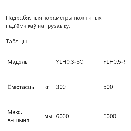
Падрабязныя параметры нажнічных
пад'ёмнікаў на грузавіку:
Табліцы
Мадэль
YLH0,3-6C
YLH0,5-6C
Ёмістасць
кг
300
500
Макс.
мм
6000
6000
вышыня