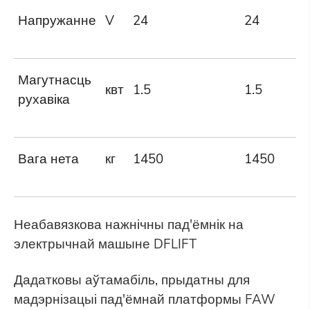
Напружанне
V
24
24
Магутнасць
квт
1.5
1.5
рухавіка
Вага нета
кг
1450
1450
Неабавязкова нажнічны пад'ёмнік на
электрычнай машыне DFLIFT
Дадатковы аўтамабіль, прыдатны для
мадэрнізацыі пад'ёмнай платформы FAW