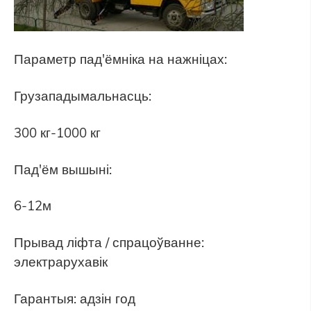
Параметр пад'ёмніка на нажніцах:
Грузападымальнасць:
300 кг-1000 кг
Пад'ём вышыні:
6-12м
Прывад ліфта / спрацоўванне:
электрарухавік
Гарантыя: адзін год