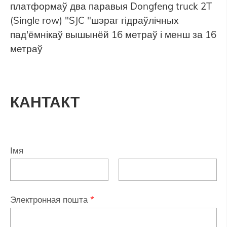
платформаў два паравыя Dongfeng truck 2T
(Single row) "SJC "шэраг гідраўлічных
пад'ёмнікаў вышынёй 16 метраў і менш за 16
метраў
КАНТАКТ
Імя
Электронная пошта
*