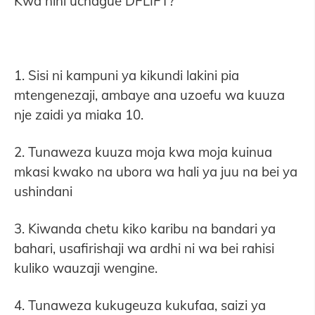
Kwa nini uchague DFLIFT?
1. Sisi ni kampuni ya kikundi lakini pia
mtengenezaji, ambaye ana uzoefu wa kuuza
nje zaidi ya miaka 10.
2. Tunaweza kuuza moja kwa moja kuinua
mkasi kwako na ubora wa hali ya juu na bei ya
ushindani
3. Kiwanda chetu kiko karibu na bandari ya
bahari, usafirishaji wa ardhi ni wa bei rahisi
kuliko wauzaji wengine.
4. Tunaweza kukugeuza kukufaa, saizi ya