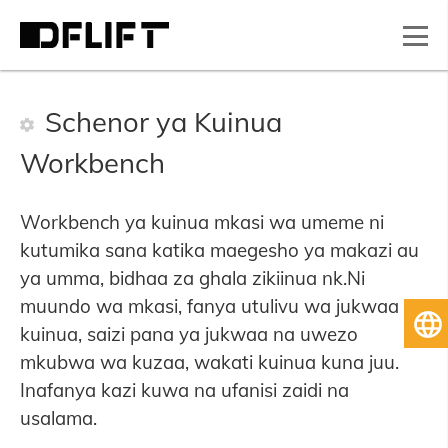
Schenor ya Kuinua
Workbench
Workbench ya kuinua mkasi wa umeme ni
kutumika sana katika maegesho ya makazi au
ya umma, bidhaa za ghala zikiinua nk.Ni
muundo wa mkasi, fanya utulivu wa jukwaa la
Ki
kuinua, saizi pana ya jukwaa na uwezo
mkubwa wa kuzaa, wakati kuinua kuna juu.
Inafanya kazi kuwa na ufanisi zaidi na
usalama.