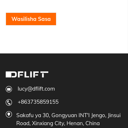
Wasilisha Sasa
lucy@dflift.com
+863735859155
Sakafu ya 30, Gongyuan INT'I Jengo, Jinsui
Road, Xinxiang City, Henan, China