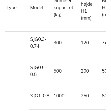
Nominel
Rejs
højde
Type
Model
kapacitet
H2
H1
(kg)
(mm
(mm)
SJG0.3-
300
120
740
0.74
SJG0.5-
500
200
500
0.5
SJG1-0.8
1000
250
800