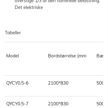
overstige 1/3 af den nominelle belastning.
Det elektriske
Tabeller
Model
Bordstørrelse (mm
Bære
QYCY0.5-6
2100*830
500
QYCY0.5-7
2100*830
500