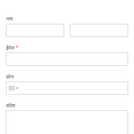
नाम
ईमेल
*
फ़ोन
संदेश