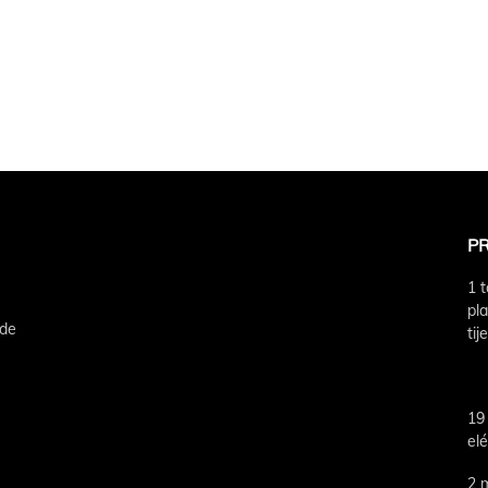
P
1 
pl
 de
tij
19
elé
2 