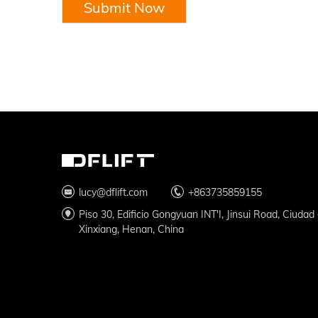
Submit Now
lucy@dflift.com
+863735859155
Piso 30, Edificio Gongyuan INT'I, Jinsui Road, Ciudad
Xinxiang, Henan, China