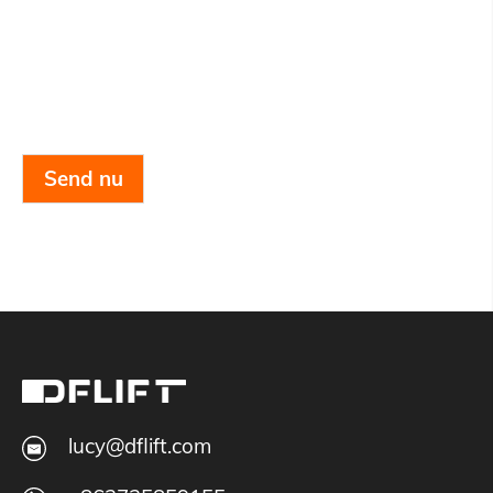
Send nu
lucy@dflift.com