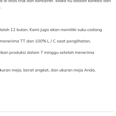
ya di atas truk dan kontainer. Maka itu adalah koneksi dan
.
 adalah 12 bulan. Kami juga akan memiliki suku cadang
menerima TT dan 100% L / C saat penglihatan.
aikan produksi dalam 7 minggu setelah menerima
ukuran meja, berat angkat, dan ukuran meja Anda.