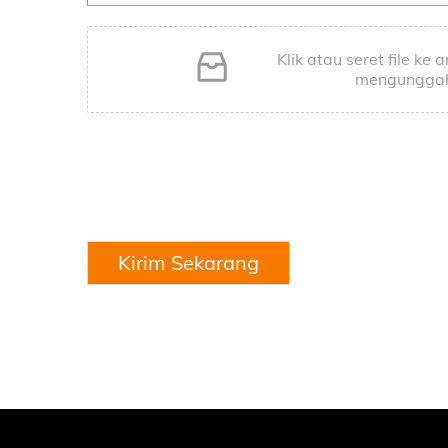
Klik atau seret file ke a
mengungga
Kirim Sekarang