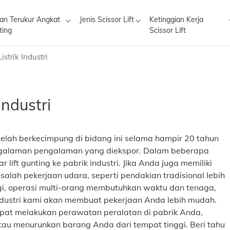
an Terukur Angkat
Jenis Scissor Lift
Ketinggian Kerja
ting
Scissor Lift
strik Industri
Industri
 telah berkecimpung di bidang ini selama hampir 20 tahun
engalaman pengalaman yang diekspor. Dalam beberapa
lift gunting ke pabrik industri. Jika Anda juga memiliki
lah pekerjaan udara, seperti pendakian tradisional lebih
gi, operasi multi-orang membutuhkan waktu dan tenaga,
 industri kami akan membuat pekerjaan Anda lebih mudah.
 dapat melakukan perawatan peralatan di pabrik Anda,
tau menurunkan barang Anda dari tempat tinggi. Beri tahu