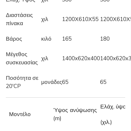
Διαστάσεις
χιλ
1200Χ610Χ55
1200Χ610Χ
πίνακα
Βάρος
κιλό
165
180
Μέγεθος
χιλ
1400x620x400
1400x620x
συσκευασίας
Ποσότητα σε
μονάδες
65
65
20'CP
Ελάχ. ύψος
Ύψος ανύψωσης
Μοντέλο
(m)
(χιλ.)