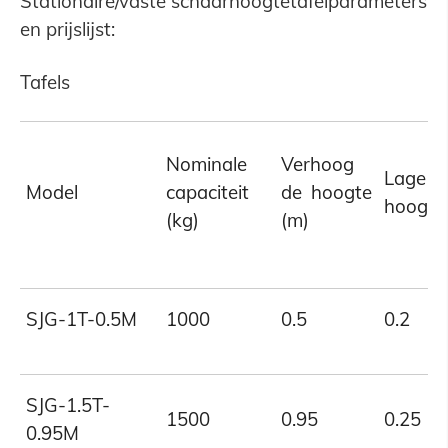
Stationaire/vaste schaarhoogtetafelparameters
en prijslijst:
Tafels
Nominale
Verhoog
Lage
Model
capaciteit
de hoogte
hoogte
(kg)
(m)
SJG-1T-0.5M
1000
0.5
0.2
SJG-1.5T-
1500
0.95
0.25
0.95M