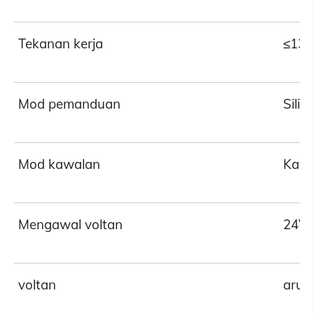
Tekanan kerja
≤13
Mod pemanduan
Silin
Mod kawalan
Kawa
Mengawal voltan
24V
voltan
arus 