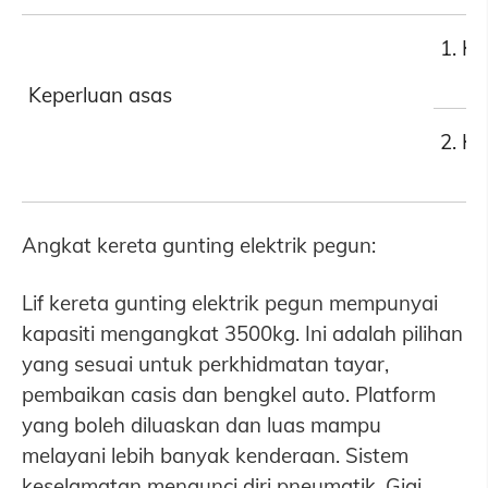
1. K
Keperluan asas
2. K
Angkat kereta gunting elektrik pegun:
Lif kereta gunting elektrik pegun mempunyai
kapasiti mengangkat 3500kg. Ini adalah pilihan
yang sesuai untuk perkhidmatan tayar,
pembaikan casis dan bengkel auto. Platform
yang boleh diluaskan dan luas mampu
melayani lebih banyak kenderaan. Sistem
keselamatan mengunci diri pneumatik. Gigi