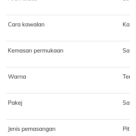
Cara kawalan
Kawa
Kemasan permukaan
Salu
Warna
Terd
Pakej
Satu
Jenis pemasangan
Pit 