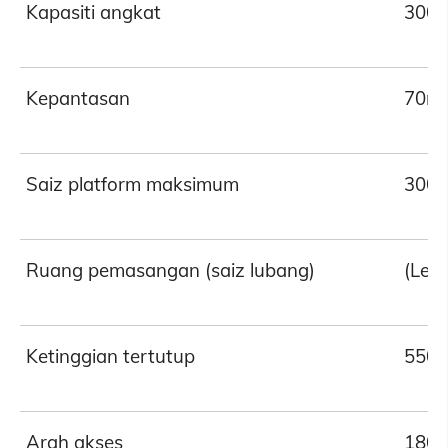
Kapasiti angkat
3000
Kepantasan
70mm
Saiz platform maksimum
3000
Ruang pemasangan (saiz lubang)
(Leb
Ketinggian tertutup
550
Arah akses
180 °