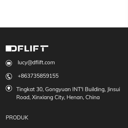
lucy@dflift.com
+863735859155
Tingkat 30, Gongyuan INT'I Building, Jinsui
Road, Xinxiang City, Henan, China
PRODUK