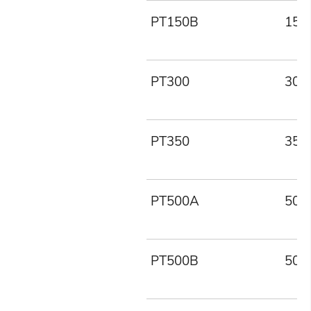
PT150B
150
PT300
300
PT350
350
PT500A
500
PT500B
500