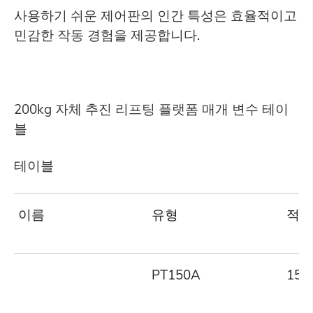
사용하기 쉬운 제어판의 인간 특성은 효율적이고
민감한 작동 경험을 제공합니다.
200kg 자체 추진 리프팅 플랫폼 매개 변수 테이
블
테이블
이름
유형
적재
PT150A
150