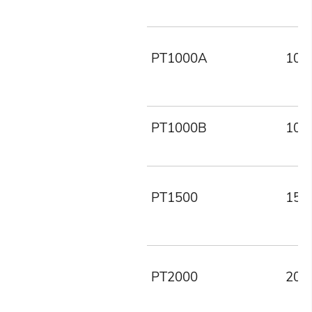
PT1000A
100
PT1000B
100
PT1500
150
PT2000
200