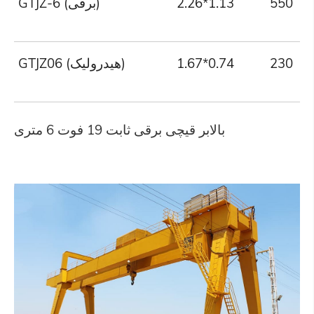
550
2.26*1.13
GTJZ-6 (برقی)
230
1.67*0.74
GTJZ06 (هیدرولیک)
بالابر قیچی برقی ثابت 19 فوت 6 متری