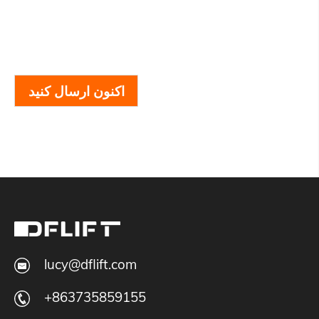
اکنون ارسال کنید
lucy@dflift.com
+863735859155