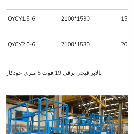
QYCY1.5-6
2100*1530
150
QYCY2.0-6
2100*1530
200
بالابر قیچی برقی 19 فوت 6 متری خودکار