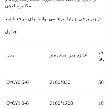
مکانیزم قیچی.
در زیر برخی از پارامترها می توانند برای مرجع باشند.
جداول
ار
اندازه میز (میلی متر
مدل
وگرم)
QYCY0.5-6
2100*830
500
QYCY1.0-6
2100*1200
100