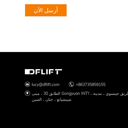
أرسل الآن
lucy@dflift.com
+863735859155
الطابق 30 ، مبنى Gongyuan INT'I ، طريق جينسوي ، مدينة
شينشيانغ ، خنان ، الصين