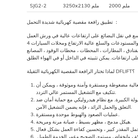
2000 ملم
3250x2130 ملم
SJG2-2
تطبيق رافعة مقصية كهربائية شديدة التحمل ：
سع في نقل البضائع على ارتفاعات عالية في ورش العمل
والمستودعات والسلع عالية الارتفاع ومحلات السيارات 4S ومواقف السيارات ومركبات النقل على ارتفاعات عالية ومواقع
نادق ، المطارات ، المحطات ، محطات الوقود ، المصانع
لماذا تختار الرافعة المقصية الكهربائية الثقيلة DFLIFT؟
لعالية مضغوطة ومستقرة وآمنة وموثوقة ، ويمكن أن
تتكيف مع التشغيل المستمر عالي التردد.
مولة الكبيرة. مع نظام هيدروليكي مع حماية أمان ضد
التعلق والحمل الزائد ، فإنه يضمن التشغيل الآمن.
عمليات الصعود والهبوط موحدة ومستقرة.
هيكل مدمج ، مظهر بسيط ، صيانة مرنة ومريحة.
ة ، وانخفاض مستوى الضجيج وعمر الخدمة الطويل