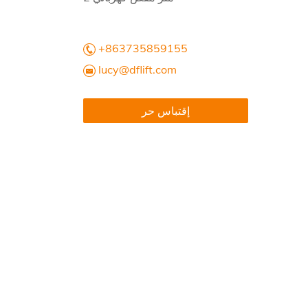
+863735859155
lucy@dflift.com
إقتباس حر