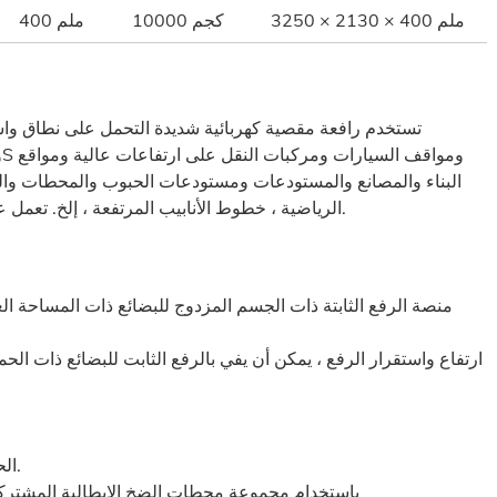
3250 × 2130 × 400 ملم
10000 كجم
400 ملم
تستخدم رافعة مقصية كهربائية شديدة التحمل على نطاق وا
البناء والمصانع والمستودعات ومستودعات الحبوب والمحطات والف
الرياضية ، خطوط الأنابيب المرتفعة ، إلخ. تعمل على ارتفاعات. يمكن تثبيته في الداخل أو في الهواء الطلق.
منصة الرفع الثابتة ذات الجسم المزدوج للبضائع ذات المساحة ا
ارتفاع واستقرار الرفع ، يمكن أن يفي بالرفع الثابت للبضائع ذات الح
الحمل المقدر كبير ، وتحسين كفاءة العمل بشكل فعال.
باستخدام مجموعة محطات الضخ الإيطالية المشترك